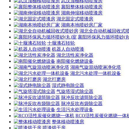
武汉顶棚移动喷漆房
襄阳整体移动喷漆房
湖南伸缩移动喷漆房
湖北固定式喷漆房
湖南本地喷砂房厂家
湖北全自动机械回收式
襄阳环保风力循环喷砂(丸
十堰沸石转轮
机器人自动喷漆
湖北活性炭净化器
南阳催化燃烧设备
湖南气旋混动喷淋净化塔
湖北污水处理一体机设备
湖北打磨房
湿式静电除尘器
气旋塔湿式除尘器
脉冲反吹滤筒除尘器
脉冲反吹布袋除尘器
生活污水处理设备
RCO活性炭催化燃烧一体
整体移动喷漆房
喷漆烘干房