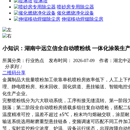
喷淋塔
喷砂房专用除尘器
催化燃烧净化设备
伸缩移动焊烟除尘房
小知识：湖南中远立信全自动喷粉线 一体化涂装生
所属分类：行业热点 发布时间： 2026-07-09 作者：湖
分享到：
二维码分享
金属制品大批量喷粉加工依靠单机喷粉房效率低下，人工上下
理、静电喷粉房、粉末回收、固化烘道、悬挂输送、智能电控
化生产企业。
完整喷粉线分为六大联动系统，工序衔接无缝流转。第一阶段为
脱落；第二阶段全自动喷粉房搭载多组往复自动喷枪，搭配二
温度精准可控，温差不超过 ±5℃，粉末均匀熔融交联，涂层
输送系统选用耐磨重型悬挂链条，变频调速可匹配不同工件加工
节，实时监控粉尘浓度、炉温、设备运行状态，出现故障自动