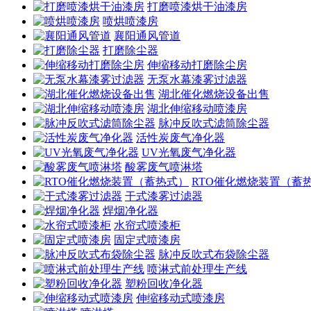
打磨喷漆烘干油漆房
喷烘喷漆房
襄阳通风管道
打磨除尘器
伸缩移动打磨除尘房
无泵水幕漆雾过滤器
湖北催化燃烧设备出售
湖北伸缩移动喷漆房
脉冲反吹式滤筒除尘器
活性炭废气净化器
UV光氧废气净化器
酸雾废气喷淋塔
RTO催化燃烧装置（蓄
干式漆雾过滤器
焊烟净化器
水帘式喷漆柜
固定式喷漆房
脉冲反吹式布袋除尘器
喷淋式前处理生产线
塑粉回收净化器
伸缩移动式喷漆房