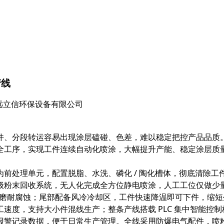
产线
北中远立信环保设备有限公司
件、分段转运容易出现涂层磕碰、色差，难以稳定把控产品品质
全工序，实现工件连续自动化喷涂，大幅提升产能、稳定涂层质
前处理单元，配置脱脂、水洗、磷化 / 陶化槽体，彻底清除
级粉末回收系统，无人化完成全方位静电喷涂，人工工位仅做少
耐磨耐腐蚀；尾部配备风冷冷却区，工件快速降温即可下件，缩
速度，支持大小件混线生产；整条产线搭载 PLC 集中智能控
报警记录数据，便于日常生产管理。全线采用防爆电气配件，喷