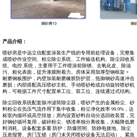
产品介绍：
喷砂房是中远立信配套涂装生产线的专用前处理设备，完整集
成喷砂作业空间、粉尘除尘系统、工件输送机构、除尘回收系
统、电控 系统，主要用于工件喷涂前除锈、去氧化皮、除油
污、粗化表面，提升漆膜附着力。房体采用加厚型钢框架 +
耐磨钢板围护，内壁加装耐磨橡胶防护层，抵御钢砂高速冲击
磨损；内部搭配高压喷砂主机、手动喷砂枪或自动旋转喷砂机
构，可根据工件尺寸配置单工位、双工位、连续通过式结构。
除尘回收系统配套脉冲滤筒除尘器，喷砂产生的金属粉尘、砂
料粉尘在负压气流作用下集中收集，粉尘净化效率 99.9%，达
标室内循环或高空排放；房内设置砂料自动分选回收装置，完
好钢砂循环复用，破碎粉尘、锈渣单独分离收集，大幅降低磨
料消耗。设备配套多重 防护：防爆照明、防静电接地、除尘
压差报警、房门互锁（房门未关闭喷砂设备无法启动）、紧急