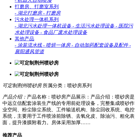
-
机器人自动喷漆
打磨房、打磨室系列
-
湖北打磨房
-
打磨房
污水处理一体机系列
-
湖北污水处理一体机设备
-
生活污水处理设备
-
医院污
水处理设备
-
食品厂废水处理设备
其他产品
-
涂装流水线
-
喷烘一体房
-
自动加药配套设备及配件
-
襄阳通风管道
可定制荆州喷砂房
所属分类：喷砂房系列
产品介绍：
产品名称：喷砂房产品展示：产品介绍：喷砂房是
中远立信配套涂装生产线的专用前处理设备，完整集成喷砂作
业空间、粉尘除尘系统、工件输送机构、除尘回收系统、电控
系统，主要用于工件喷涂前除锈、去氧化皮、除油污、粗化表
面，提升漆膜附着力。房体采用加厚……
推荐产品