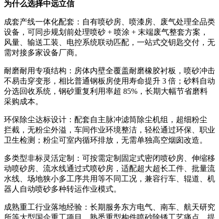
为什么选择中远立信
成套产线一体化配套：自有喷砂房、喷漆房、废气处理全品类
设备，可同步规划前处理喷砂 + 喷涂 + 末端废气整套方案，
风量、输送工装、电控系统联动匹配，一站式交钥匙交付，无
需对接多家设备厂商。
耐磨耐用专项结构：房体内壁全覆盖耐磨橡胶衬板，喷砂冲击
不易击穿变形，相比普通钢板房使用寿命提升 3 倍；砂料自动
分选回收系统，钢砂重复利用率超 85%，长期大幅节省磨料
采购成本。
环保除尘达标设计：配套自主脉冲滤筒除尘机组，超细粉尘
拦截，无粉尘外溢，车间作业环境整洁，轻松通过环保、职业
卫生检测；粉尘可室内循环排放，无需单独高空烟囱改造。
多类型非标灵活定制：可按需定制固定式密闭喷砂房、伸缩移
动喷砂房、流水线通过式喷砂房，适配超大超长工件、批量流
水线、场地狭小多工序共用等不同工况，兼容行车、辊道、机
器人自动喷砂多种转运作业模式。
成熟重工行业落地经验：长期服务东方电气、南车、航天研究
所等大型国企重工项目，熟悉重型构件喷砂除锈工艺痛点，提