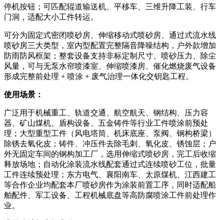
停机按钮；可匹配辊道输送机、平移车、三维升降工装、行车
门洞，适配大小工件转运。
可分为固定式密闭喷砂房、伸缩移动式喷砂房、通过式流水线
喷砂房三大类型，室内型配置完整隔音降噪结构，户外款增加
防雨防风框架；整套设备支持非标定制尺寸、喷砂压力、除尘
风量，可与无泵水帘喷漆室、伸缩喷漆房、催化燃烧废气设备
形成完整前处理 + 喷涂 + 废气治理一体化交钥匙工程。
使用场景：
广泛用于机械重工、轨道交通、航空航天、钢结构、压力容
器、矿山煤机、盾构设备、五金铸件等行业工件喷涂前预处
理；大型重型工件（风电塔筒、机床底座、泵阀、钢构桥梁）
除锈去氧化皮；铸件、冲压件去除毛刺、氧化皮、锈蚀层；户
外无固定车间的钢构加工厂，选用伸缩式喷砂房，完工后收缩
释放场地；自动化涂装流水线配套通过式连续喷砂工位，批量
工件连续预处理；东方电气、襄阳南车、太原煤机、江西建工
等合作企业均配套本厂喷砂房作为涂装前置工序，同时适配船
舶配件、军工设备、工程机械底盘等高防腐喷涂工件前处理作
业。