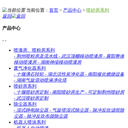
当前位置：
首页
>
产品中心
>
喷砂房系列
返回
产品中心
- -
喷漆房、喷粉房系列
-
荆州喷粉房及流水线
-
武汉顶棚移动喷漆房
-
襄阳整体
移动喷漆房
-
湖南伸缩移动喷漆房
废气净化器系列
-
十堰沸石转轮
-
湖北活性炭净化器
-
南阳催化燃烧设备
-
湖南气旋混动喷淋净化塔
喷砂房系列
-
十堰喷砂房定制
-
南阳喷砂房生产
-
可定制荆州喷砂房
-
武汉喷砂房定制
除尘器系列
-
湿式静电除尘器
-
气旋塔湿式除尘器
-
脉冲反吹滤筒除
尘器
-
脉冲反吹布袋除尘器
机器人喷涂系列