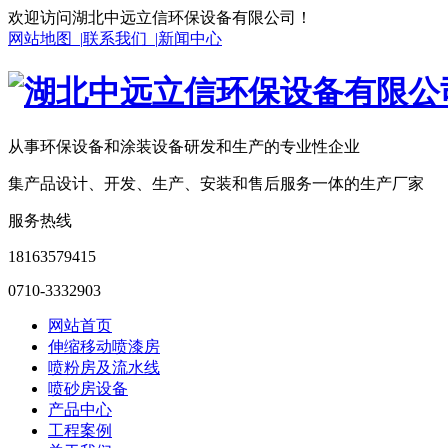
欢迎访问湖北中远立信环保设备有限公司！
网站地图 |
联系我们 |
新闻中心
从事环保设备和涂装设备研发和生产的专业性企业
集产品设计、开发、生产、安装和售后服务一体的生产厂家
服务热线
18163579415
0710-3332903
网站首页
伸缩移动喷漆房
喷粉房及流水线
喷砂房设备
产品中心
工程案例