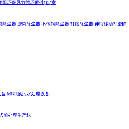
襄阳环保风力循环喷砂(丸)室
袋除尘器
滤筒除尘器
不锈钢除尘器
打磨除尘器
伸缩移动打磨除
设备
MBR膜污水处理设备
式前处理生产线