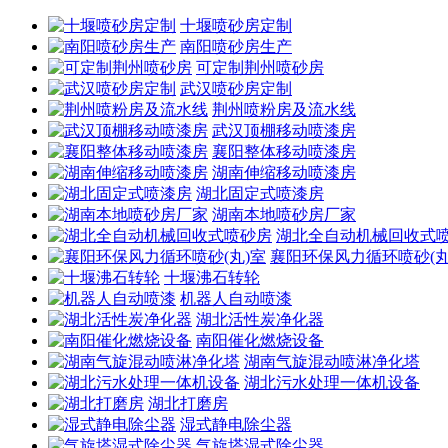
十堰喷砂房定制
南阳喷砂房生产
可定制荆州喷砂房
武汉喷砂房定制
荆州喷粉房及流水线
武汉顶棚移动喷漆房
襄阳整体移动喷漆房
湖南伸缩移动喷漆房
湖北固定式喷漆房
湖南本地喷砂房厂家
湖北全自动机械回收式
襄阳环保风力循环喷砂(丸
十堰沸石转轮
机器人自动喷漆
湖北活性炭净化器
南阳催化燃烧设备
湖南气旋混动喷淋净化塔
湖北污水处理一体机设备
湖北打磨房
湿式静电除尘器
气旋塔湿式除尘器