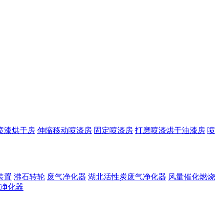
喷漆烘干房
伸缩移动喷漆房
固定喷漆房
打磨喷漆烘干油漆房
喷
装置
沸石转轮
废气净化器
湖北活性炭废气净化器
风量催化燃烧
净化器