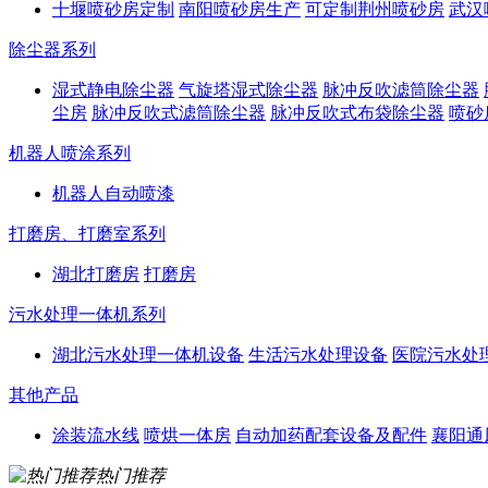
十堰喷砂房定制
南阳喷砂房生产
可定制荆州喷砂房
武汉
除尘器系列
湿式静电除尘器
气旋塔湿式除尘器
脉冲反吹滤筒除尘器
尘房
脉冲反吹式滤筒除尘器
脉冲反吹式布袋除尘器
喷砂
机器人喷涂系列
机器人自动喷漆
打磨房、打磨室系列
湖北打磨房
打磨房
污水处理一体机系列
湖北污水处理一体机设备
生活污水处理设备
医院污水处
其他产品
涂装流水线
喷烘一体房
自动加药配套设备及配件
襄阳通
热门推荐