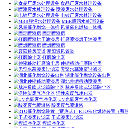
食品厂废水处理设备
喷漆废水处理设备
电镀厂废水处理设备
MBR膜污水处理设备
风量催化燃烧一体机
固定喷漆房
打磨喷漆烘干油漆房
喷烘喷漆房
襄阳通风管道
打磨除尘器
伸缩移动打磨除尘房
无泵水幕漆雾过滤器
湖北催化燃烧设备出售
湖北伸缩移动喷漆房
脉冲反吹式滤筒除尘器
活性炭废气净化器
UV光氧废气净化器
酸雾废气喷淋塔
RTO催化燃烧装置（蓄
干式漆雾过滤器
焊烟净化器