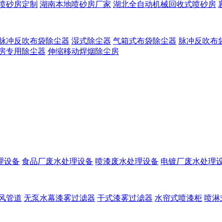
喷砂房定制
湖南本地喷砂房厂家
湖北全自动机械回收式喷砂房
脉冲反吹布袋除尘器
湿式除尘器
气箱式布袋除尘器
脉冲反吹布
房专用除尘器
伸缩移动焊烟除尘房
理设备
食品厂废水处理设备
喷漆废水处理设备
电镀厂废水处理
风管道
无泵水幕漆雾过滤器
干式漆雾过滤器
水帘式喷漆柜
喷淋