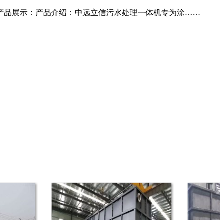
产品展示：产品介绍：中远立信污水处理一体机专为涂……