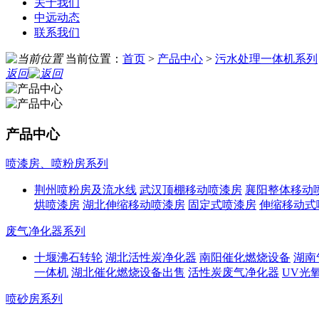
关于我们
中远动态
联系我们
当前位置：
首页
>
产品中心
>
污水处理一体机系列
返回
产品中心
喷漆房、喷粉房系列
荆州喷粉房及流水线
武汉顶棚移动喷漆房
襄阳整体移动
烘喷漆房
湖北伸缩移动喷漆房
固定式喷漆房
伸缩移动式
废气净化器系列
十堰沸石转轮
湖北活性炭净化器
南阳催化燃烧设备
湖南
一体机
湖北催化燃烧设备出售
活性炭废气净化器
UV光
喷砂房系列