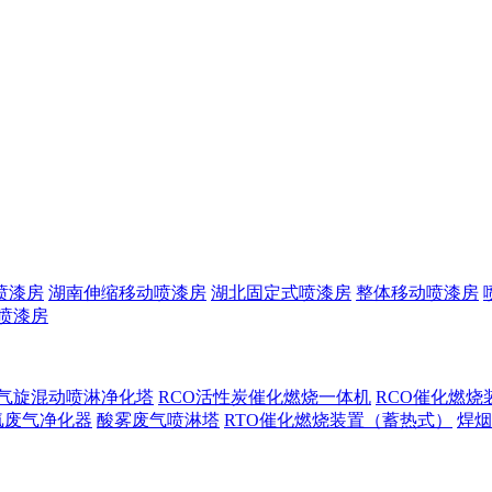
喷漆房
湖南伸缩移动喷漆房
湖北固定式喷漆房
整体移动喷漆房
喷漆房
气旋混动喷淋净化塔
RCO活性炭催化燃烧一体机
RCO催化燃烧
氧废气净化器
酸雾废气喷淋塔
RTO催化燃烧装置（蓄热式）
焊烟