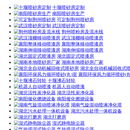
十堰喷砂房定制
南阳喷砂房生产
可定制荆州喷砂房
武汉喷砂房定制
荆州喷粉房及流水线
武汉顶棚移动喷漆房
襄阳整体移动喷漆房
湖南伸缩移动喷漆房
湖北固定式喷漆房
湖南本地喷砂房厂家
湖北全自动机械回收式
襄阳环保风力循环喷砂(丸
十堰沸石转轮
机器人自动喷漆
湖北活性炭净化器
南阳催化燃烧设备
湖南气旋混动喷淋净化塔
湖北污水处理一体机设备
湖北打磨房
湿式静电除尘器
气旋塔湿式除尘器