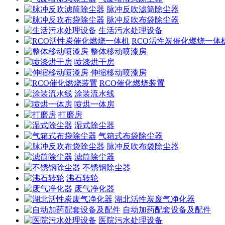
脉冲反吹滤筒除尘器
脉冲反吹布袋除尘器
生活污水处理设备
RCO活性炭催化燃烧一体
整体移动喷漆房
喷漆烘干房
伸缩移动喷漆房
RCO催化燃烧装置
涂装流水线
喷烘一体房
打磨房
湿式除尘器
气箱式布袋除尘器
脉冲反吹布袋除尘器
滤筒除尘器
不锈钢除尘器
沸石转轮
废气净化器
湖北活性炭废气净化器
自动加药配套设备及配件
医院污水处理设备