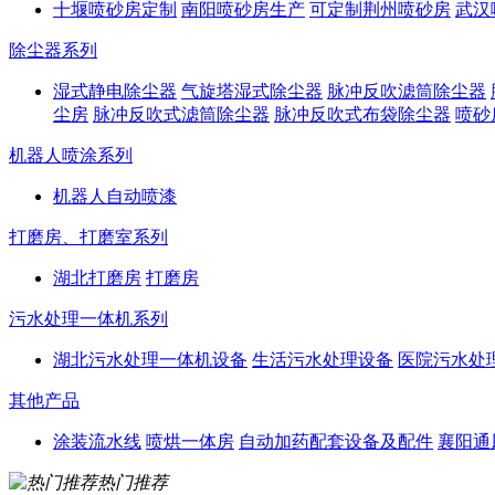
十堰喷砂房定制
南阳喷砂房生产
可定制荆州喷砂房
武汉
除尘器系列
湿式静电除尘器
气旋塔湿式除尘器
脉冲反吹滤筒除尘器
尘房
脉冲反吹式滤筒除尘器
脉冲反吹式布袋除尘器
喷砂
机器人喷涂系列
机器人自动喷漆
打磨房、打磨室系列
湖北打磨房
打磨房
污水处理一体机系列
湖北污水处理一体机设备
生活污水处理设备
医院污水处
其他产品
涂装流水线
喷烘一体房
自动加药配套设备及配件
襄阳通
热门推荐