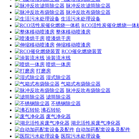
脉冲反吹滤筒除尘器
脉冲反吹布袋除尘器
生活污水处理设备
RCO活性炭催化燃烧一体
整体移动喷漆房
喷漆烘干房
伸缩移动喷漆房
RCO催化燃烧装置
涂装流水线
喷烘一体房
打磨房
湿式除尘器
气箱式布袋除尘器
脉冲反吹布袋除尘器
滤筒除尘器
不锈钢除尘器
沸石转轮
废气净化器
湖北活性炭废气净化器
自动加药配套设备及配件
医院污水处理设备