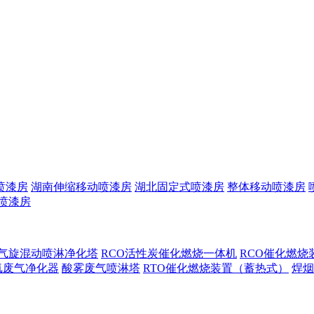
喷漆房
湖南伸缩移动喷漆房
湖北固定式喷漆房
整体移动喷漆房
喷漆房
气旋混动喷淋净化塔
RCO活性炭催化燃烧一体机
RCO催化燃烧
氧废气净化器
酸雾废气喷淋塔
RTO催化燃烧装置（蓄热式）
焊烟