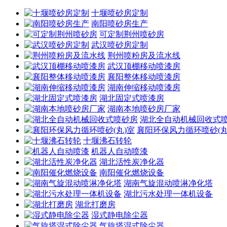
十堰喷砂房定制
南阳喷砂房生产
可定制荆州喷砂房
武汉喷砂房定制
荆州喷粉房及流水线
武汉顶棚移动喷漆房
襄阳整体移动喷漆房
湖南伸缩移动喷漆房
湖北固定式喷漆房
湖南本地喷砂房厂家
湖北全自动机械回收式
襄阳环保风力循环喷砂(丸
十堰沸石转轮
机器人自动喷漆
湖北活性炭净化器
南阳催化燃烧设备
湖南气旋混动喷淋净化塔
湖北污水处理一体机设备
湖北打磨房
湿式静电除尘器
气旋塔湿式除尘器