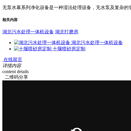
无泵水幕系列净化设备是一种湿法处理设备，无水泵及复杂的
相关内容
湖北污水处理一体机设备
湖北打磨房
湖北污水处理一体机设备
十堰喷砂房定制
在线留言
详情内容
content details
二维码分享