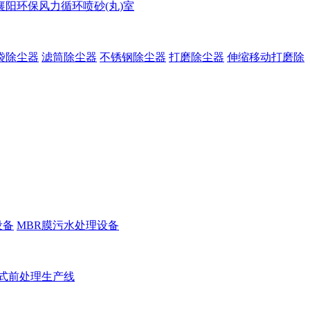
襄阳环保风力循环喷砂(丸)室
袋除尘器
滤筒除尘器
不锈钢除尘器
打磨除尘器
伸缩移动打磨除
设备
MBR膜污水处理设备
式前处理生产线