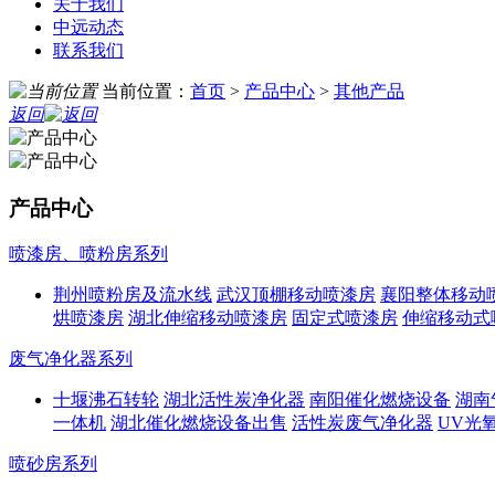
关于我们
中远动态
联系我们
当前位置：
首页
>
产品中心
>
其他产品
返回
产品中心
喷漆房、喷粉房系列
荆州喷粉房及流水线
武汉顶棚移动喷漆房
襄阳整体移动
烘喷漆房
湖北伸缩移动喷漆房
固定式喷漆房
伸缩移动式
废气净化器系列
十堰沸石转轮
湖北活性炭净化器
南阳催化燃烧设备
湖南
一体机
湖北催化燃烧设备出售
活性炭废气净化器
UV光
喷砂房系列